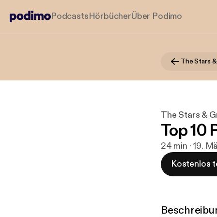
Podcasts
Hörbücher
Über Podimo
The Stars &
The Stars & G
Top 10 
24 min · 19. M
Kostenlos t
Beschreibu