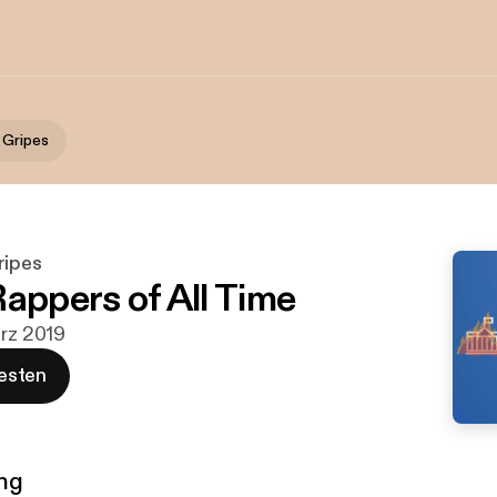
 Gripes
ripes
Rappers of All Time
ärz 2019
esten
ng