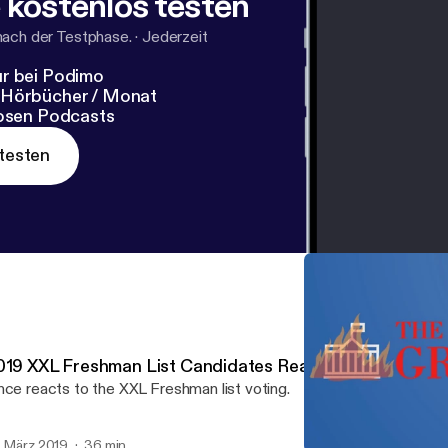
 kostenlos testen
nach der Testphase.
·
Jederzeit
r bei Podimo
 Hörbücher / Monat
losen Podcasts
testen
019 XXL Freshman List Candidates Reaction
nce reacts to the XXL Freshman list voting.
. März 2019
36 min