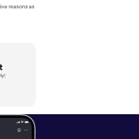
give reasons as
t
ty!