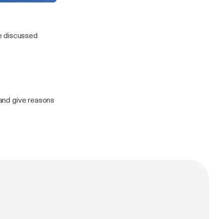
re discussed
 and give reasons
n