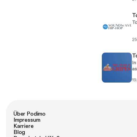
T
To
25
T
In
as
19
Über Podimo
Impressum
Karriere
Blog