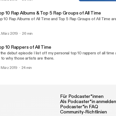
Top 10 Rappers of All Time
The Stars & Gripes
op 10 Rap Albums & Top 5 Rap Groups of All Time
p 10 Rap Albums of All Time and Top 5 Rap Groups of All Time a
. März 2019
26 min
op 10 Rappers of All Time
 the debut episode I list off my personal top 10 rappers of all time
 to why those artists are there.
. März 2019
24 min
Für Podcaster*innen
Als Podcaster*in anmelde
Podcaster*in FAQ
Community-Richtlinien