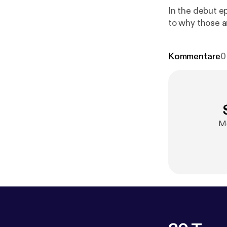
In the debut ep
to why those ar
Kommentare
0
Me