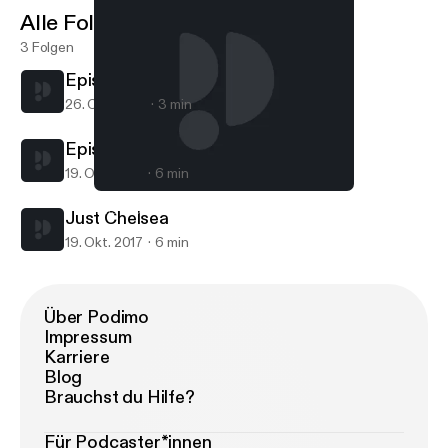
Alle Folgen
3 Folgen
Episode 2
26. Okt. 2017
3 min
Episode 1
19. Okt. 2017
6 min
Episode 2
This Is Chanell Nicole
Just Chelsea
19. Okt. 2017
6 min
Über Podimo
Impressum
Karriere
Blog
Brauchst du Hilfe?
Für Podcaster*innen