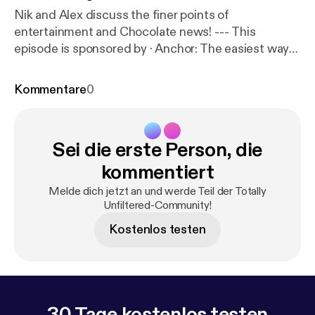
Nik and Alex discuss the finer points of
entertainment and Chocolate news! --- This
episode is sponsored by · Anchor: The easiest way
to make a podcast.
https://anchor.fm/app
[
https://an
chor.fm/app
]
Kommentare
0
Sei die erste Person, die
kommentiert
Melde dich jetzt an und werde Teil der Totally
Unfiltered-Community!
Kostenlos testen
30 Tage kostenlos testen