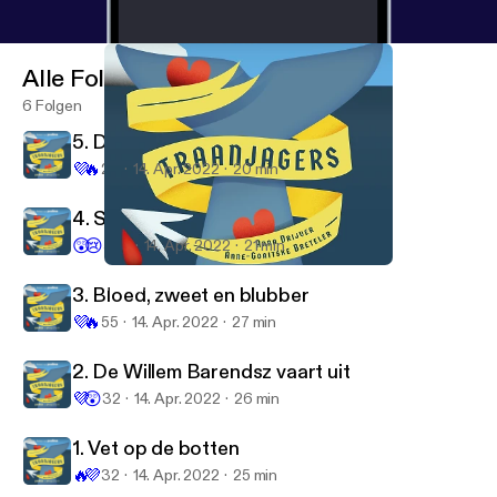
Alle Folgen
6 Folgen
5. De laatste traan
💜
🔥
29
14. Apr. 2022
20 min
4. Stopvangst
😲
😢
528
14. Apr. 2022
21 min
4. Stopvangst
Traanjagers
3. Bloed, zweet en blubber
💜
🔥
55
14. Apr. 2022
27 min
2. De Willem Barendsz vaart uit
💜
😲
32
14. Apr. 2022
26 min
1. Vet op de botten
🔥
💜
32
14. Apr. 2022
25 min