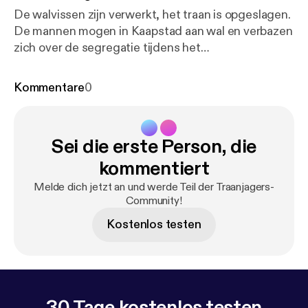
De walvissen zijn verwerkt, het traan is opgeslagen.
De mannen mogen in Kaapstad aan wal en verbazen
zich over de segregatie tijdens het
Apartheidsregime. Douwe doet een ontdekking
over zijn Zuid-Afrikaanse collega’s die hem zelfs
Kommentare
0
vandaag nog woedend maakt.
Sei die erste Person, die
kommentiert
Melde dich jetzt an und werde Teil der Traanjagers-
Community!
Kostenlos testen
30 Tage kostenlos testen