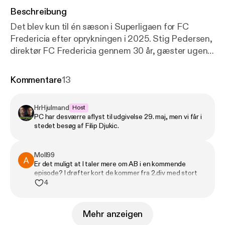
Beschreibung
Det blev kun til én sæson i Superligaen for FC
Fredericia efter oprykningen i 2025. Stig Pedersen,
direktør FC Fredericia gennem 30 år, gæster ugens
Transferguru for at fortælle om, hvordan klubben
ruster sig til livet i den næstbedste række - ikke
Kommentare
13
mindst på transferstrategien.
HrHjulmand
Host
PC har desværre aflyst til udgivelse 29. maj, men vi får i
stedet besøg af Filip Djukic.
Moll99
Er det muligt at I taler mere om AB i en kommende
episode? I drøfter kort de kommer fra 2.div med stort
budget. Stor klub fra fortiden som mange måske har
4
glemt, men som nemlig er gået tungt i investeringer.
Spændende om de kan rykke op! 🦉
Mehr anzeigen