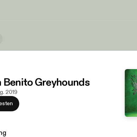
 Benito Greyhounds
ug. 2019
esten
ng