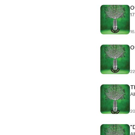
O
17
16
O
22
T
Al
20
"
Al