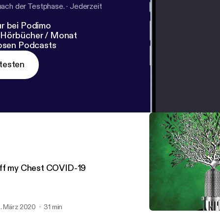
nach der Testphase.
·
Jederzeit
r bei Podimo
 Hörbücher / Monat
losen Podcasts
testen
ff my Chest COVID-19
. März 2020
31 min
The San Benito Greyhoun