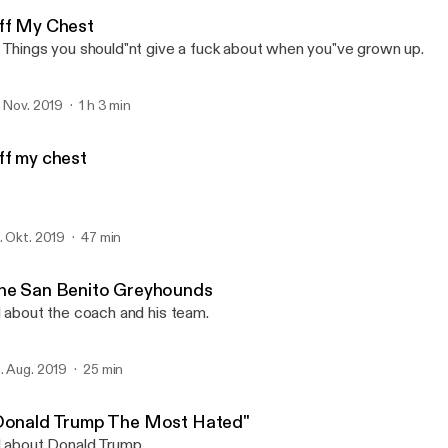
Tree Radio
ff My Chest
 Things you should"nt give a fuck about when you"ve grown up.
. Nov. 2019
1 h 3 min
ff my chest
. Okt. 2019
47 min
he San Benito Greyhounds
l about the coach and his team.
. Aug. 2019
25 min
Donald Trump The Most Hated"
l about Donald Trump