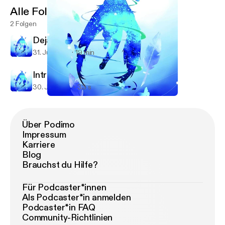
Alle Folgen
2 Folgen
Deja Vu
31. Juli 2019
19 min
Intro
30. Juli 2019
33 s
Intro
Tsubasa Aoi
Über Podimo
Impressum
Karriere
Blog
Brauchst du Hilfe?
Für Podcaster*innen
Als Podcaster*in anmelden
Podcaster*in FAQ
Community-Richtlinien