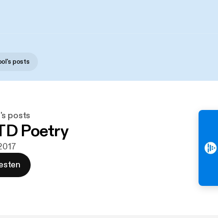
ol's posts
's posts
TD Poetry
 2017
esten