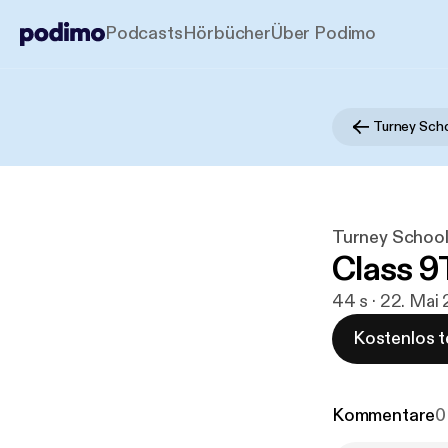
Podcasts
Hörbücher
Über Podimo
Turney Scho
Turney School
Class 9
44 s · 22. Mai
Kostenlos t
Kommentare
0