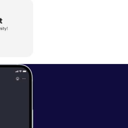
t
ity!