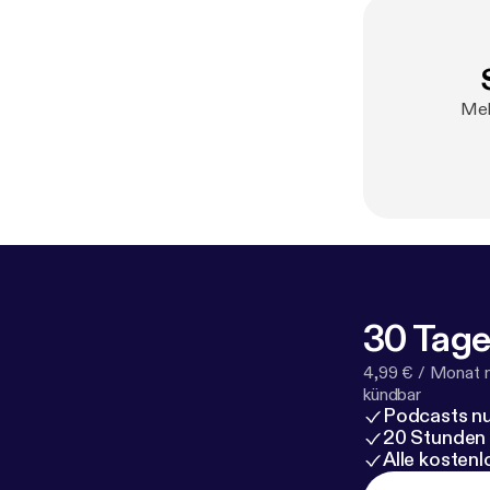
Mel
30 Tage
4,99 € / Monat 
kündbar
Podcasts nu
20 Stunden
Alle kosten