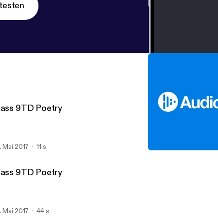
testen
lass 9TD Poetry
. Mai 2017
11 s
Class 9TD Poetry
Turney School's posts
lass 9TD Poetry
. Mai 2017
44 s