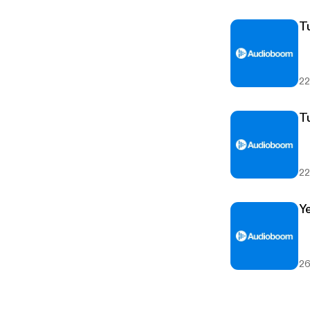
T
22
T
22
Y
26