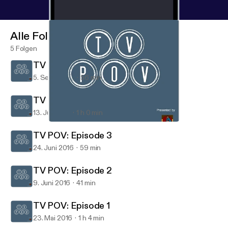
Alle Folgen
5 Folgen
TV POV: Episode 5
5. Sept. 2016
56 min
TV POV: Episode 4
13. Juli 2016
1 h 0 min
TV POV: Episode 2
TV POV
TV POV: Episode 3
24. Juni 2016
59 min
TV POV: Episode 2
9. Juni 2016
41 min
TV POV: Episode 1
23. Mai 2016
1 h 4 min