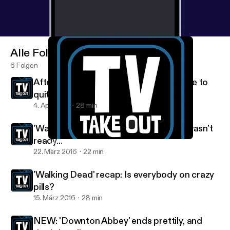
Alle Folgen
6 Folgen
After the season 6 finale, we might have to
quit 'The Walking Dead'
4. Apr. 2016
28 min
'Walking Dead' recap: Maybe Denise wasn't
ready...
'Walking Dead' recap: Maybe Denise wasn't ready...
TV Takeout
22. März 2016
22 min
'Walking Dead' recap: Is everybody on crazy
pills?
15. März 2016
28 min
NEW: 'Downton Abbey' ends prettily, and