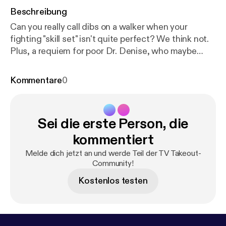
Beschreibung
Can you really call dibs on a walker when your
fighting "skill set" isn't quite perfect? We think not.
Plus, a requiem for poor Dr. Denise, who maybe
wasn't ready to go out on a run. More on these and
other "Walking Dead" topics in today's podcast.
Kommentare
0
Sei die erste Person, die
kommentiert
Melde dich jetzt an und werde Teil der TV Takeout-
Community!
Kostenlos testen