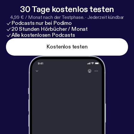
Understood_the_podcast Email:
30 Tage kostenlos testen
Askus@weareunderstood.com
4,99 € / Monat nach der Testphase.
·
Jederzeit kündbar
Podcasts nur bei Podimo
20 Stunden Hörbücher / Monat
Alle kostenlosen Podcasts
Kostenlos testen