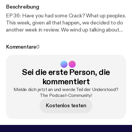
Beschreibung
EP 36: Have you had some Crack? What up peoples.
This week, given all that happen, we decided to do
another week in review. We wind up talking about
trump, AGAIN!!!!! The main topics were the thing
that drove this weekend’s conversation. Migos
Kommentare
0
“Walk it talk it” video cracked us up but we loved it
and the real topic of the weekend, DJ Envy vs.
Desus & Mero. Give this episode a listen and lets
Sei die erste Person, die
continue the conversation on one of our many
platforms. One Life Media: Instagram: 1ifeMedia
kommentiert
Twitter: 1ifeMedia Soundcloud:
Melde dich jetzt an und werde Teil der Understood?
understoodthepodcast Youtube:
https://www.youtu
The Podcast-Community!
be.com/channel/UC8y_1r6zix6T4mFZ4-UDZKw
… (I
Kostenlos testen
know right?) Understood: Website:
Weareunderstood.com Facebook:
UnderstoodThePodcast Twitter:
WeAreUnderstood Instagram: