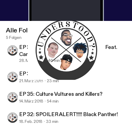
Alle Folgen
5 Folgen
EP 36: I guess you did see this…LOL Feat.
Canaan
28. März 2018
46 min
EP 36: Have You Ever Had Crack?
21. März 2018
23 min
EP 36: Have You Ever Had Crack?
Understood? The Podcast
EP 35: Culture Vultures and Killers?
14. März 2018
54 min
EP 32: SPOILER ALERT!!!!! Black Panther!
18. Feb. 2018
33 min