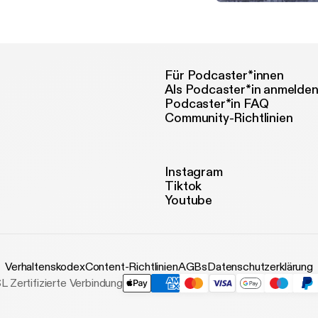
Diversity at the University
University of Kentucky dive
Für Podcaster*innen
Als Podcaster*in anmelde
Podcaster*in FAQ
Community-Richtlinien
Instagram
Tiktok
Youtube
Verhaltenskodex
Content-Richtlinien
AGBs
Datenschutzerklärung
L Zertifizierte Verbindung