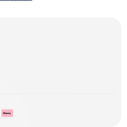
 of Kentucky
rsity
n