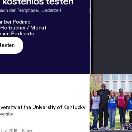
 kostenlos testen
nach der Testphase.
·
Jederzeit
r bei Podimo
 Hörbücher / Monat
losen Podcasts
testen
versity at the University of Kentucky
versity
 Dez. 2018
8 min