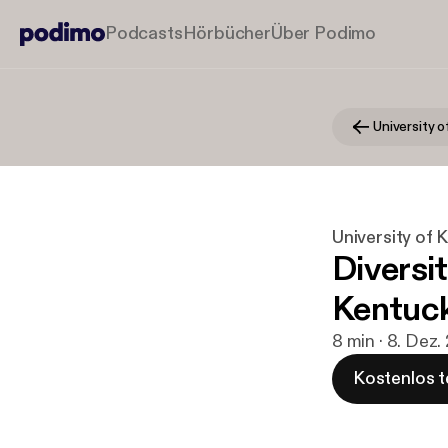
Podcasts
Hörbücher
Über Podimo
University o
University of 
Diversit
Kentuc
8 min · 8. Dez.
Kostenlos t