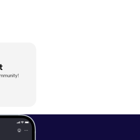
t
ommunity!