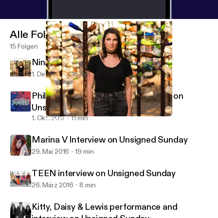
Alle Folgen
15 Folgen
Nina Francis on 88.5 FM
1. Dez. 2017
18 min
Phil Pirrone (Desert Daze) Interview on
Unsigned Sunday
1. Okt. 2017
11 min
Nina Francis on 88.5 FM
Unsigned Sunday Interviews
Marina V Interview on Unsigned Sunday
29. Mai 2016
19 min
TEEN interview on Unsigned Sunday
26. März 2016
8 min
Kitty, Daisy & Lewis performance and