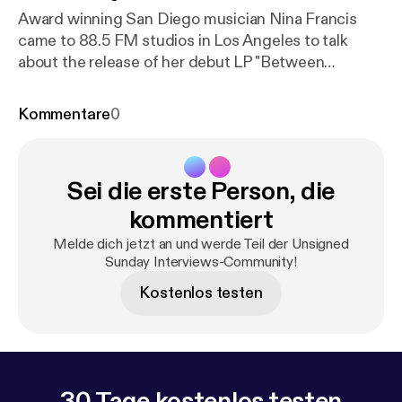
Award winning San Diego musician Nina Francis
came to 88.5 FM studios in Los Angeles to talk
about the release of her debut LP "Between
Dreams". Nina visited the radio station just before
her album release show at The Hotel Cafe and was
Kommentare
0
able to shed some light on 3 of the tracks that are
featured on the album. Here's the audio. Enjoy.
Sei die erste Person, die
kommentiert
Melde dich jetzt an und werde Teil der Unsigned
Sunday Interviews-Community!
Kostenlos testen
30 Tage kostenlos testen