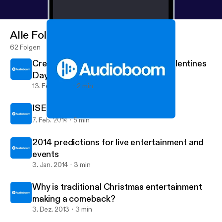
Alle Folgen
62 Folgen
Creating your soundboard for St Valentines
Day
13. Feb. 2014
2 min
ISES application
7. Feb. 2014
5 min
Choirs for Christmas
Viva Live Music's posts
2014 predictions for live entertainment and
events
3. Jan. 2014
3 min
Why is traditional Christmas entertainment
making a comeback?
3. Dez. 2013
3 min