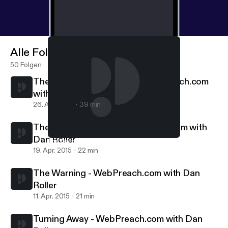
Alle Folgen
50 Folgen
The Standard Is Coming || WebPreach.com
with Dan Roller
26. Apr. 2015
39 min
The Cyclical Savior || WebPreach.com with
Dan Roller
The Warning - WebPreach.com with Dan Roller
WebPreach
19. Apr. 2015
22 min
The Warning - WebPreach.com with Dan
Roller
11. Apr. 2015
21 min
Turning Away - WebPreach.com with Dan