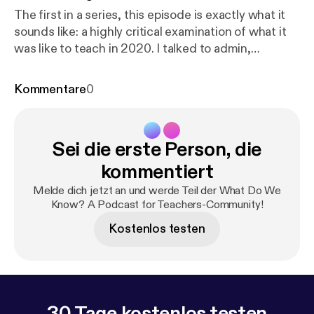
The first in a series, this episode is exactly what it
sounds like: a highly critical examination of what it
was like to teach in 2020. I talked to admin,
teachers, students, and even my school's
psychologist about the visible and invisible impacts
Kommentare
0
of the pandemic on instruction, student life, and
the future of teaching. Special thanks to Cole
Harding, Jessica Post, Trip Sargent, and Willow
Sei die erste Person, die
Mason.
kommentiert
Melde dich jetzt an und werde Teil der What Do We
Know? A Podcast for Teachers-Community!
Kostenlos testen
30 Tage kostenlos testen