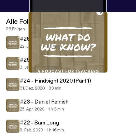
Alle Folgen
26 Folgen
#26 - Laura Boyle
22. Juni 2021
1 h 1 min
#25 - Hindsight 2020 (Part 2)
3. Jan. 2021
39 min
#24 - Hindsight 2020 (Part 1)
What Do We Know? A Podcast for Teachers
#24 - Hindsight 2020 (Part 1)
31. Dez. 2020
39 min
#23 - Daniel Reinish
25. Apr. 2020
1 h 3 min
#22 - Sam Long
8. Feb. 2020
1 h 16 min