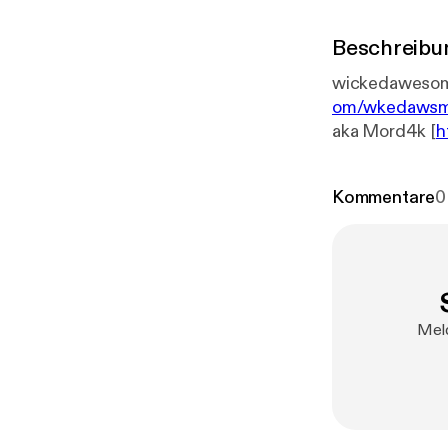
Beschreibu
om/wkedawsm
aka Mord4k [
h
r0
]
Kommentare
0
Meld