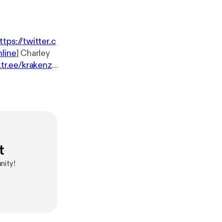
ttps://twitter.c
line
] Charley
nktr.ee/krakenze
t
nity!