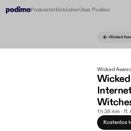
Podcasts
Hörbücher
Über Podimo
Wicked Aw
Wicked Awes
Wicked
Interne
Witche
1 h 38 min · 11.
Kostenlos t