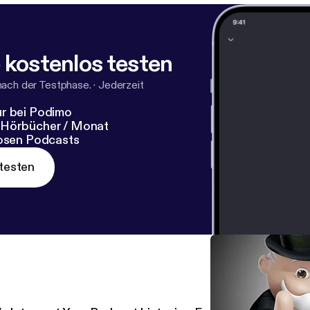
 kostenlos testen
nach der Testphase.
·
Jederzeit
r bei Podimo
 Hörbücher / Monat
losen Podcasts
testen