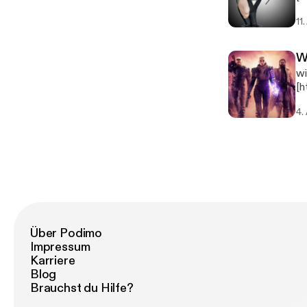
[http
11
He
W
wick
[ht
[http
4.
He
Über Podimo
Impressum
Karriere
Blog
Brauchst du Hilfe?