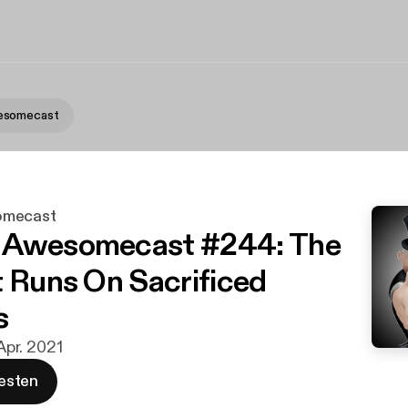
esomecast
omecast
 Awesomecast #244: The
t Runs On Sacrificed
s
 Apr. 2021
esten