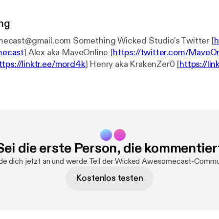
ng
wickedawesomecast@gmail.com Something Wicked Studio's Twitter [
h
ecast
] Alex aka MaveOnline [
https://twitter.com/MaveOn
ttps://linktr.ee/mord4k
] Henry aka KrakenZer0 [
https://li
Sei die erste Person, die kommentier
e dich jetzt an und werde Teil der Wicked Awesomecast-Commu
Kostenlos testen