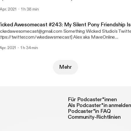
s://twitter.com/MaveOnline] Charley aka Mord4k [https://linktr.ee/mord4k]
. Apr. 2021
1 h 38 min
nry aka KrakenZer0 [https://linktr.ee/krakenzer0]
icked Awesomecast #243: My Silent Pony Friendship Is
edawesomecast@gmail.com Something Wicked Studio's Twitter
tps://twitter.com/wkedawsmecast] Alex aka MaveOnline
s://twitter.com/MaveOnline] Charley aka Mord4k [https://linktr.ee/mord4k]
 Apr. 2021
1 h 34 min
nry aka KrakenZer0 [https://linktr.ee/krakenzer0]
Mehr
Für Podcaster*innen
Als Podcaster*in anmelde
Podcaster*in FAQ
Community-Richtlinien