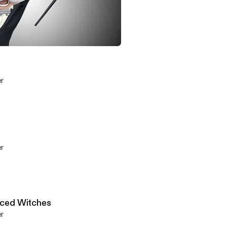
essage
 The Internet Runs On Sacrificed Witches
iced Witches