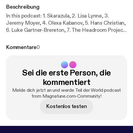
Beschreibung
In this podcast: 1. Skarazula, 2. Lisa Lynne, 3.
Jeremy Moyer, 4. Olexa Kabanov, 5. Hans Christian,
6. Luke Gartner-Brereton, 7. The Headroom Project,
8. Aryeh Frankfurter and Lisa Lynne, 9. Emily
Burridge, 10. Tim Rayborn, 11. Teslim, 12. Sasha
Kommentare
0
Merkulov
Sei die erste Person, die
kommentiert
Melde dich jetzt an und werde Teil der World podcast
from Magnatune.com-Community!
Kostenlos testen