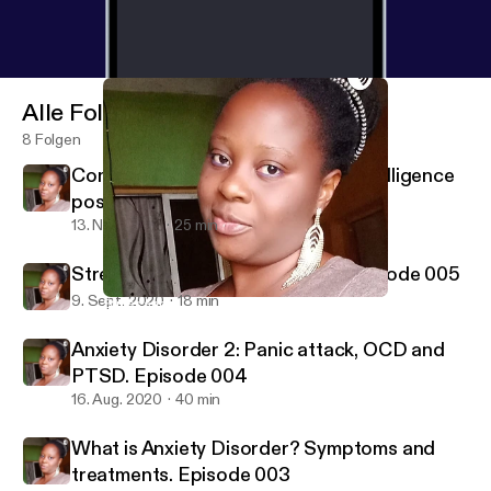
Alle Folgen
8 Folgen
Communications and Emotional intelligence
post COVID-19
13. Nov. 2020
25 min
Stress and coping Mechanism. Episode 005
9. Sept. 2020
18 min
Stress and coping Mechanism. Episode 005
You And Your Mental Health
Anxiety Disorder 2: Panic attack, OCD and
PTSD. Episode 004
16. Aug. 2020
40 min
What is Anxiety Disorder? Symptoms and
treatments. Episode 003