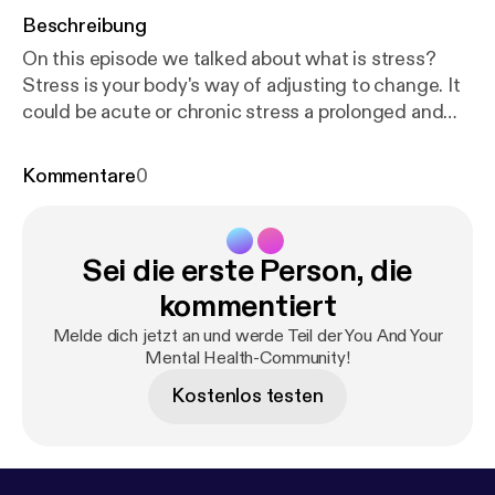
Beschreibung
On this episode we talked about what is stress?
Stress is your body's way of adjusting to change. It
could be acute or chronic stress a prolonged and
constant feeling of stress that can negatively
affect your health if it goes untreated. It can be
Kommentare
0
caused by the everyday pressures of balancing
family and work or by traumatic situations.
Sei die erste Person, die
kommentiert
Melde dich jetzt an und werde Teil der You And Your
Mental Health-Community!
Kostenlos testen