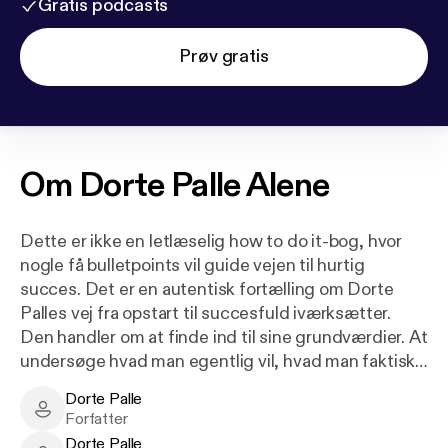
Gratis podcasts
Prøv gratis
Om
Dorte Palle Alene
Dette er ikke en letlæselig how to do it-bog, hvor
nogle få bulletpoints vil guide vejen til hurtig
succes. Det er en autentisk fortælling om Dorte
Palles vej fra opstart til succesfuld iværksætter.
Den handler om at finde ind til sine grundværdier. At
undersøge hvad man egentlig vil, hvad man faktisk
kan, og hvad det så er værd. Om hvordan man
Dorte Palle
sætter passionen op imod, hvad der reelt er
Dorte Palle - Author
Forfatter
efterspørgsel på og profit i, så man kan skabe en
Dorte Palle