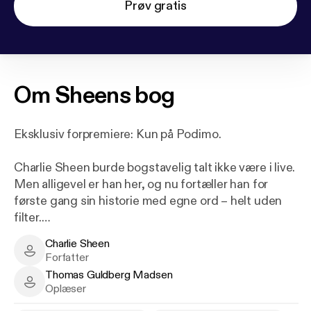
Prøv gratis
Om
Sheens bog
Eksklusiv forpremiere: Kun på Podimo.
Charlie Sheen burde bogstavelig talt ikke være i live.
Men alligevel er han her, og nu fortæller han for
første gang sin historie med egne ord – helt uden
filter.
Som søn af skuespilleren Martin Sheen voksede
Charlie Sheen
han op på filmset i hele verden og hjemme i Malibu,
Charlie Sheen - Author
Forfatter
Californien. I 1980’erne fik han sit store gennembrud
Thomas Guldberg Madsen
med roller som ung soldat i Platoon og skruppelløs
Thomas Guldberg Madsen - Narrator
Oplæser
børsmægler i Wall Street. Succesen fortsatte med