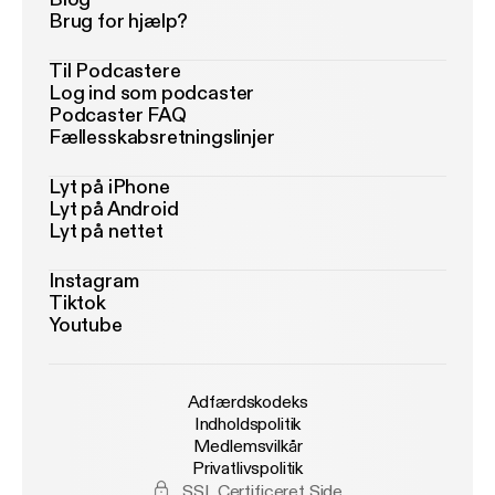
Brug for hjælp?
Til Podcastere
Log ind som podcaster
Podcaster FAQ
Fællesskabsretningslinjer
Lyt på iPhone
Lyt på Android
Lyt på nettet
Instagram
Tiktok
Youtube
Adfærdskodeks
Indholdspolitik
Medlemsvilkår
Privatlivspolitik
SSL Certificeret Side