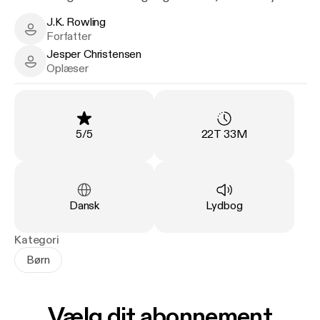
magte.
J.K. Rowling
J.K. Rowling - Author
Forfatter
Temamusik komponeret af James Hannigan
Jesper Christensen
Jesper Christensen - Narrator
Oplæser
Vurdering
:
Varighed
:
5
/
5
22T 33M
Sprog
:
Type
:
Dansk
Lydbog
Kategori
Børn
Vælg dit abonnement