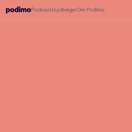
Podcasts
Lydbøger
Om Podimo