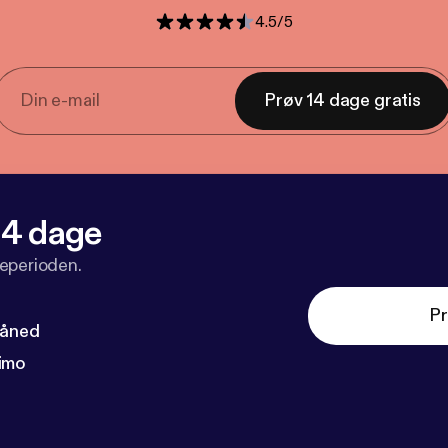
4.5
/
5
Prøv 14 dage gratis
 14 dage
veperioden.
Pr
måned
imo