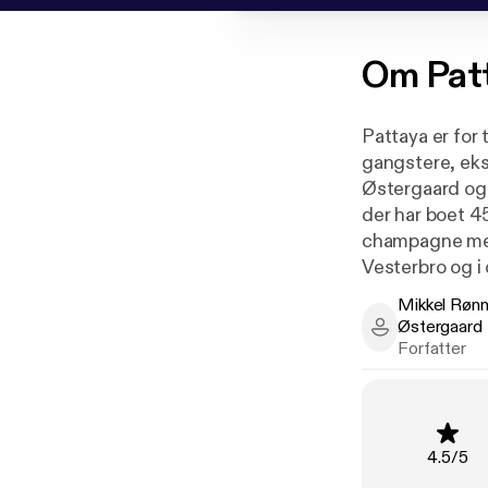
Om
Pat
Pattaya er for 
gangstere, eks-
Østergaard og 
der har boet 4
champagne med 
Vesterbro og i
har fundet ro 
Mikkel Rønn
efter 45 års æ
Østergaard
Mikkel Rønnau
Forfatter
Lydbogsudgave
fortælling.
Produceret af
Vurderin
4.5
/
5