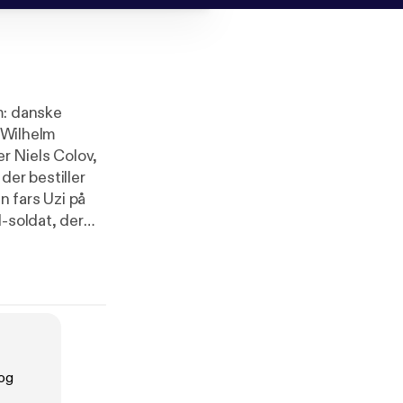
um: danske
. Wilhelm
r Niels Colov,
der bestiller
 fars Uzi på
-soldat, der
 kærligheden
mmenhængende
:
og