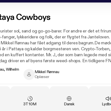
taya Cowboys
turister sol, sand og go-go-barer. For andre er det et frir
fanger, lykkeridere og folk, der er flygtet fra Janteloven
Mikkel Rønnau har fået adgang til deres bagrum.De møde
5 år i Pattaya og kalder borgmesteren ven. Crypto-Torben, 
en kuffert kontanter. Mr. J, der som barn legede med sin
 dag driver en af byens første weed-shops. En tidligere FN
fra sin PTSD i kaosset. En 70-årig enkemand på jagt efter
au, Wilhelm
Mikkel Rønnau
gteskab.
, Wilhelm Østergaard - Author
Mikkel Rønnau - Narrator
Oplæser
n af podcastserien af samme navn — samlet til én sa
 MonoMono for Podimo.
g
:
Varighed
:
Sprog
:
Type
3T 10M
Dansk
Lydb