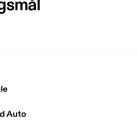
rgsmål
le
id Auto