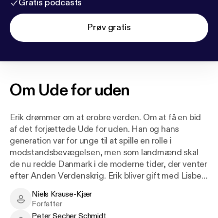
Gratis podcasts
Prøv gratis
Om
Ude for uden
Erik drømmer om at erobre verden. Om at få en bid
af det forjættede Ude for uden. Han og hans
generation var for unge til at spille en rolle i
modstandsbevægelsen, men som landmænd skal
de nu redde Danmark i de moderne tider, der venter
efter Anden Verdenskrig. Erik bliver gift med Lisbet
og køber et lille landbrug med solide jorde. Gennem
Niels Krause-Kjær
tørke, tragedie, op- og nedture bliver Erik og Lisbet
Niels Krause-Kjær - Author
Forfatter
førstehåndsvidner til, at den eneste kultur og
Peter Secher Schmidt