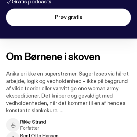
Gratis podcasts
Prøv gratis
Om
Børnene i skoven
Anika er ikke en superstrømer. Sager løses via hårdt
arbejde, logik og vedholdenhed – ikke på baggrund
af vilde teorier eller vanvittige one woman army-
ekspeditioner. Det kniber dog gevaldigt med
vedholdenheden, når det kommer til en af hendes
konstante slankekure.
Rikke Strand
Da to små børn opdages af en motionsløber i
Rikke Strand - Author
Forfatter
Kongeskoven ved Skanderborg, sættes Anika og
Bent Otto Hansen