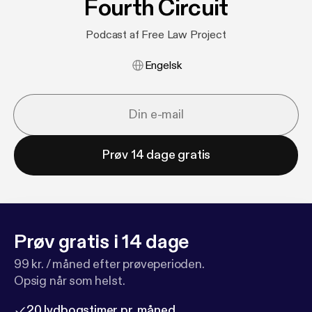
Fourth Circuit
Podcast af Free Law Project
Engelsk
Prøv 14 dage gratis
Prøv gratis i 14 dage
99 kr. / måned efter prøveperioden.
Opsig når som helst.
20 lydbogstimer pr. måned