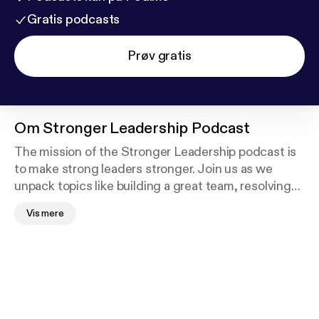
Gratis podcasts
Prøv gratis
Om
Stronger Leadership Podcast
The mission of the Stronger Leadership podcast is
to make strong leaders stronger. Join us as we
unpack topics like building a great team, resolving
conflict, effective mentoring, self-leadership, and
Vis mere
much more. Whether you are a wanna-be leader or a
seasoned leader, you'll receive practical keys to help
you on your journey.