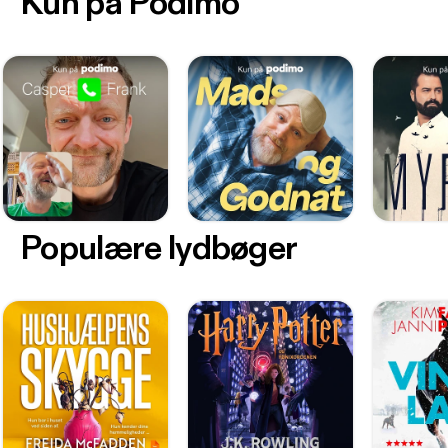
Kun på Podimo
Populære lydbøger