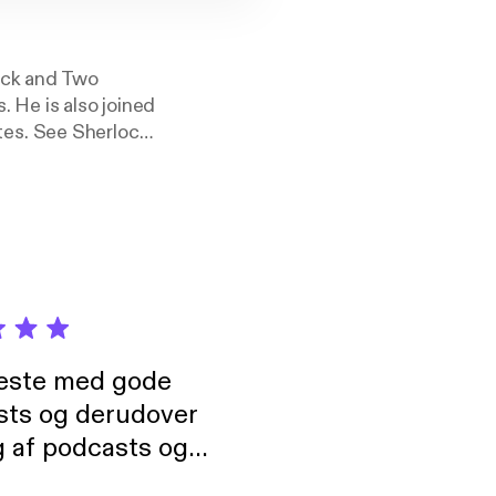
ock and Two
 He is also joined
tes. See Sherlock
neste med gode
sts og derudover
 af podcasts og
rmt anbefales, om