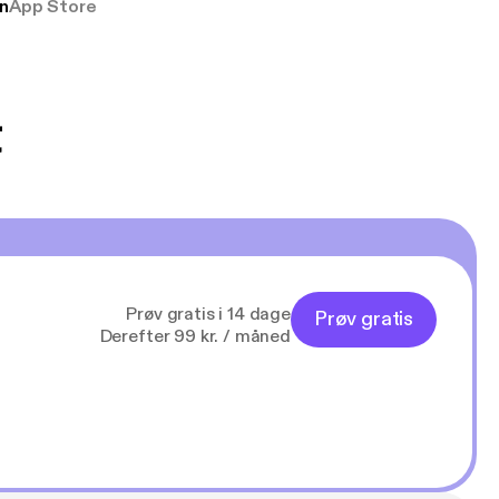
n
App Store
udelukkende pga
 Klovn podcast,
g Han duo 😁 👍
t
Prøv gratis i 14 dage
Prøv gratis
Derefter 99 kr. / måned