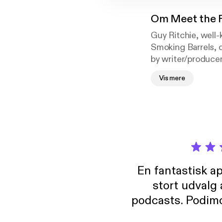
Om
Meet the F
Guy Ritchie, well
Smoking Barrels, d
by writer/produce
Holmes in cinemas
Vis mere
En fantastisk a
stort udvalg
podcasts. Podimo 
lave godt indhold,