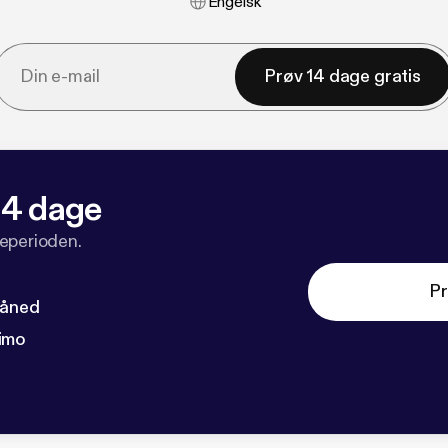
Engelsk
Prøv 14 dage gratis
 14 dage
veperioden.
Pr
måned
imo