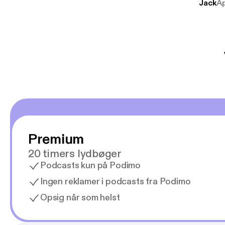
Jack
A
mere svære emne
er lydbøger oveni
gør at det er blev
Premium
20 timers lydbøger
Podcasts kun på Podimo
Ingen reklamer i podcasts fra Podimo
Opsig når som helst