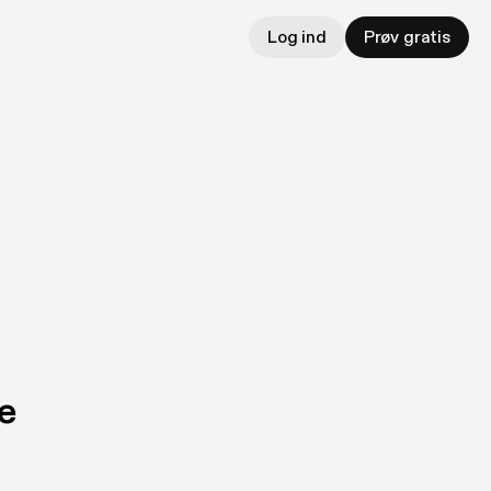
Log ind
Prøv gratis
e