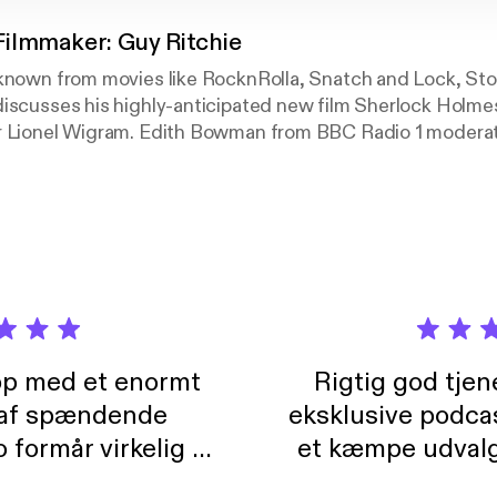
ilmmaker: Guy Ritchie
-known from movies like RocknRolla, Snatch and Lock, St
iscusses his highly-anticipated new film Sherlock Holmes.
r Lionel Wigram. Edith Bowman from BBC Radio 1 modera
 on Boxing Day in the UK.
pp med et enormt
Rigtig god tje
 af spændende
eksklusive podca
formår virkelig at
et kæmpe udvalg
 der takler de lidt
lydbøger. Kan va