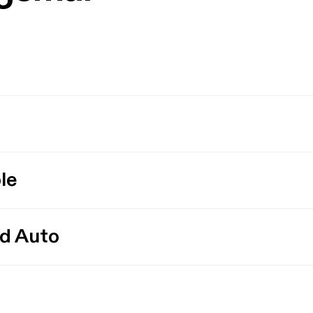
le
id Auto