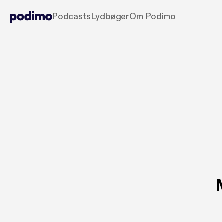
Podcasts
Lydbøger
Om Podimo