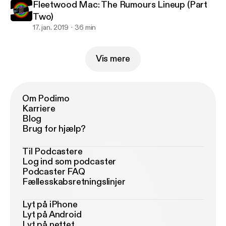
Fleetwood Mac: The Rumours Lineup (Part
Two)
17. jan. 2019
36 min
Vis mere
Om Podimo
Karriere
Blog
Brug for hjælp?
Til Podcastere
Log ind som podcaster
Podcaster FAQ
Fællesskabsretningslinjer
Lyt på iPhone
Lyt på Android
Lyt på nettet