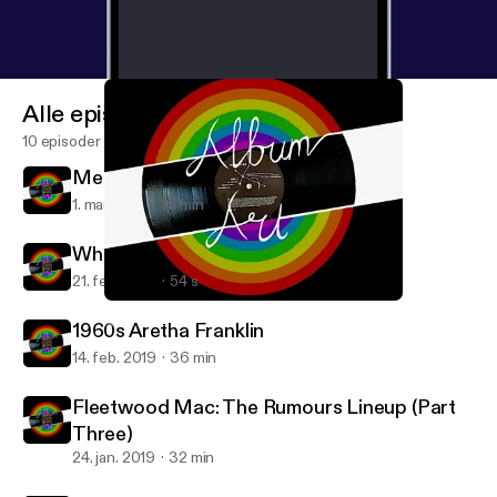
Alle episoder
10 episoder
Mental Health in Music: The 27 Club
1. mar. 2019
16 min
Where is Aretha Franklin Part Two?
21. feb. 2019
54 s
Fleetwood Mac: The Rumours Lineup (Part Three)
Album Art
1960s Aretha Franklin
14. feb. 2019
36 min
Fleetwood Mac: The Rumours Lineup (Part
Three)
24. jan. 2019
32 min