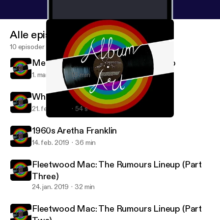
Alle episoder
10 episoder
Mental Health in Music: The 27 Club
1. mar. 2019
16 min
Where is Aretha Franklin Part Two?
21. feb. 2019
54 s
1960s Aretha Franklin
Album Art
1960s Aretha Franklin
14. feb. 2019
36 min
Fleetwood Mac: The Rumours Lineup (Part
Three)
24. jan. 2019
32 min
Fleetwood Mac: The Rumours Lineup (Part