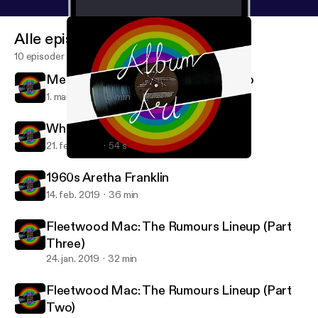
Alle episoder
10 episoder
Mental Health in Music: The 27 Club
1. mar. 2019
16 min
Where is Aretha Franklin Part Two?
21. feb. 2019
54 s
Where is Aretha Franklin Part Two?
Album Art
1960s Aretha Franklin
14. feb. 2019
36 min
Fleetwood Mac: The Rumours Lineup (Part
Three)
24. jan. 2019
32 min
Fleetwood Mac: The Rumours Lineup (Part
Two)