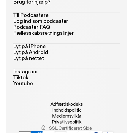
Brug for hjælp?
Til Podcastere
Log ind som podcaster
Podcaster FAQ
Fællesskabsretningslinjer
Lyt på iPhone
Lyt på Android
Lyt på nettet
Instagram
Tiktok
Youtube
Adfærdskodeks
Indholdspolitik
Medlemsvilkår
Privatlivspolitik
SSL Certificeret Side