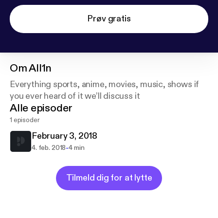
Prøv gratis
Om
All1n
Everything sports, anime, movies, music, shows if
you ever heard of it we’ll discuss it
Alle episoder
1 episoder
February 3, 2018
-
4. feb. 2018
4 min
Tilmeld dig for at lytte