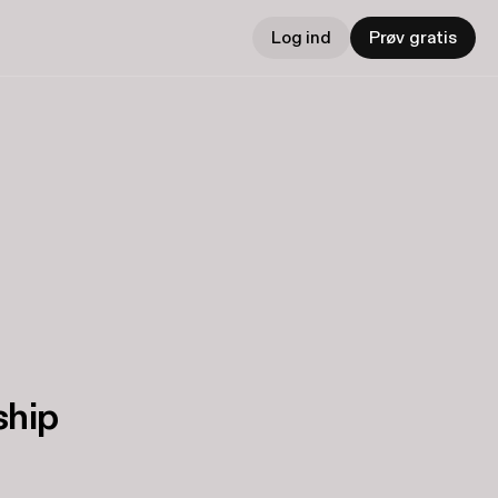
Log ind
Prøv gratis
ship