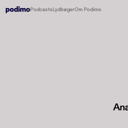
Podcasts
Lydbøger
Om Podimo
Ana