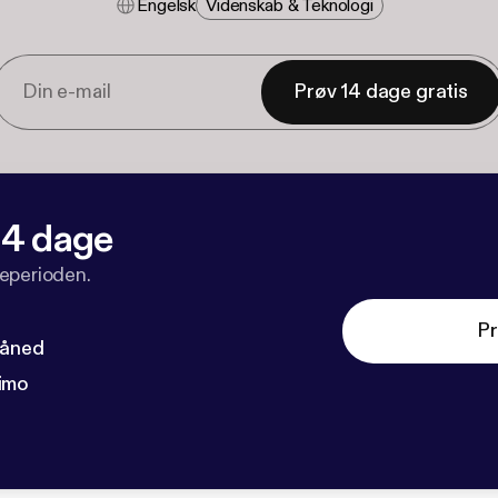
Engelsk
Videnskab & Teknologi
Prøv 14 dage gratis
 14 dage
veperioden.
Pr
måned
imo