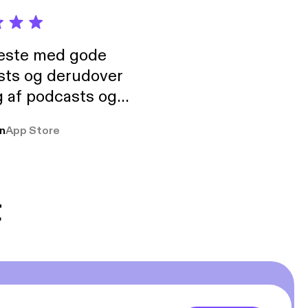
neste med gode
sts og derudover
 af podcasts og
rmt anbefales, om
n
App Store
udelukkende pga
 Klovn podcast,
g Han duo 😁 👍
t