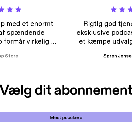
pp med et enormt
Rigtig god tje
 af spændende
eksklusive podca
formår virkelig at
et kæmpe udvalg
 der takler de lidt
lydbøger. Kan va
pp Store
Søren Jense
r. At der så også
ikke andet så 
 til en billig pris,
Dårligdommerne,
et min favorit app.
Hakkedrengene o
Vælg dit abonnemen
Mest populære