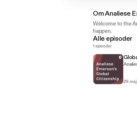
Om
Analiese E
Welcome to the An
happen.
Alle episoder
1 episoder
Globa
Analie
29. maj