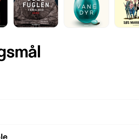
rgsmål
le