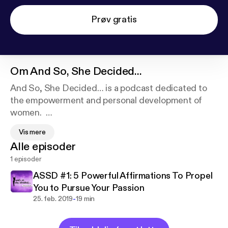
Prøv gratis
Om
And So, She Decided...
And So, She Decided… is a podcast dedicated to
the empowerment and personal development of
women.
Vis mere
Alle episoder
Through sharing personal stories, life hacks, and
1 episoder
lessons from our hosts and other experts,
entrepreneurs, and parents who have taken the leap
ASSD #1: 5 Powerful Affirmations To Propel
to live an unconventional, extraordinary life, we aim
You to Pursue Your Passion
to provide you with the inspiration, clarity, vision,
-
25. feb. 2019
19 min
and purpose you need to design and manifest the
life of your dreams.