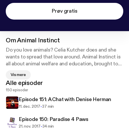
Prøv gratis
Om
Animal Instinct
Do you love animals? Celia Kutcher does and she
wants to spread that love around. Animal Instinct is
all about animal welfare and education, brought to
you in a fun and educational setting. Every Monday,
Vis mere
Celia interviews a different animal expert from
Alle episoder
subjects ranging from cruelty-free fashion to
150 episoder
helping endangered wildlife species. Her show
covers it all. Animal Instinct is about helping animals
Episode 151: A Chat with Denise Herman
through a better understanding of them and how
-
11. dec. 2017
37 min
they interact with us.
Episode 150: Paradise 4 Paws
-
21. nov. 2017
34 min