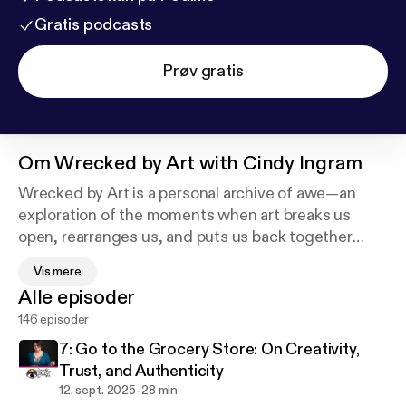
Gratis podcasts
Prøv gratis
Om
Wrecked by Art with Cindy Ingram
Wrecked by Art is a personal archive of awe—an
exploration of the moments when art breaks us
open, rearranges us, and puts us back together
differently. Hosted by artist and writer Cindy
Vis mere
Ingram, each episode dives into the works that have
Alle episoder
left her breathless: paintings, songs, films, poems,
146 episoder
performances, and those unnameable flashes of
beauty and truth that make your chest ache in the
7: Go to the Grocery Store: On Creativity,
best way. Come for the stories, stay for the holy
Trust, and Authenticity
gasp. cindyingram.substack.com
-
12. sept. 2025
28 min