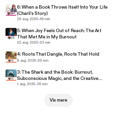
6: When a Book Throws Itself Into Your Life
(Charli’s Story)
-
29. aug. 2025
49 min
5: When Joy Feels Out of Reach: The Art
That Met Me in My Burnout
-
22. aug. 2025
20 min
4: Roots That Dangle, Roots That Hold
-
8. aug. 2025
26 min
3: The Shark and the Book: Burnout,
Subconscious Magic, and the Creative
-
Process
1. aug. 2025
36 min
Vis mere