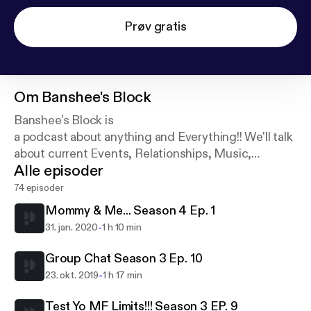
Prøv gratis
Om
Banshee's Block
Banshee's Block is
a podcast about anything and Everything!! We'll talk
about current Events, Relationships, Music,
Alle episoder
fashion, etc. Hope you all enjoy!! And welcome to
the block!
74 episoder
Mommy & Me... Season 4 Ep. 1
-
31. jan. 2020
1 h 10 min
Group Chat Season 3 Ep. 10
-
23. okt. 2019
1 h 17 min
Test Yo MF Limits!!! Season 3 EP. 9