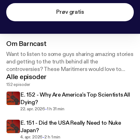
Prøv gratis
Om
Barncast
Want to listen to some guys sharing amazing stories
and getting to the truth behind all the
controversies? These Maritimers would love to
Alle episoder
have you join them in their quest for a good time! I
think you're gonna like it!
152 episoder
E. 152 - Why Are America's Top Scientists All
Dying?
-
22. apr. 2026
1 h 31 min
E. 151 - Did the USA Really Need to Nuke
Japan?
-
4. apr. 2026
2 h 1 min