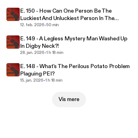
E. 150 - How Can One Person Be The
Luckiest And Unluckiest Person In The
-
World?
12. feb. 2026
50 min
E. 149 - A Legless Mystery Man Washed Up
In Digby Neck?!
-
28. jan. 2026
1 h 18 min
E. 148 - What's The Perilous Potato Problem
Plaguing PEI?
-
15. jan. 2026
1 h 18 min
Vis mere