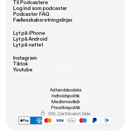
Til Podcastere
Log ind som podcaster
Podcaster FAQ
Fællesskabsretningslinjer
Lyt på iPhone
Lyt på Android
Lyt på nettet
Instagram
Tiktok
Youtube
Adfærdskodeks
Indholdspolitik
Medlemsvilkår
Privatlivspolitik
SSL Certificeret Side