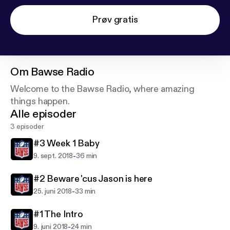
Prøv gratis
Om
Bawse Radio
Welcome to the Bawse Radio, where amazing
things happen.
Alle episoder
3 episoder
#3 Week 1 Baby
-
9. sept. 2018
36 min
#2 Beware 'cus Jason is here
-
25. juni 2018
33 min
#1 The Intro
-
9. juni 2018
24 min