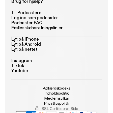
Brug for hjælp?
Til Podcastere
Log ind som podcaster
Podcaster FAQ
Fællesskabsretningslinjer
Lyt på iPhone
Lyt på Android
Lyt på nettet
Instagram
Tiktok
Youtube
Adfærdskodeks
Indholdspolitik
Medlemsvilkår
Privatlivspolitik
SSL Certificeret Side