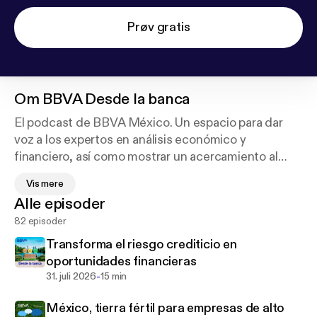
Prøv gratis
Om
BBVA Desde la banca
El podcast de BBVA México. Un espacio para dar
voz a los expertos en análisis económico y
financiero, así como mostrar un acercamiento al
mundo de la innovación tecnológica que está
Vis mere
transformando y trazando el futuro de los servicios
Alle episoder
bancarios. Además, es un foro para compartir
82 episoder
historias de responsabilidad social y educación.
Desde la banca, un podcast de BBVA.
Transforma el riesgo crediticio en
oportunidades financieras
-
31. juli 2026
15 min
México, tierra fértil para empresas de alto