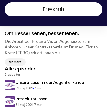
Prøv gratis
Om
Besser sehen, besser leben.
Die Arbeit der Precise Vision Augenärzte zum
Anhören: Unser Kataraktspezialist Dr. med. Florian
Kretz (FEBO) erklärt Ihnen die
Behandlungsmöglichkeiten an den
Vis mere
Augentageskliniken in Rheine, Greven, Steinfurt
Alle episoder
und Erlangen. Erfahren Sie in weniger als zehn
5 episoder
Minuten je Episode alles Wissenswerte zu
individueller Behandlung und innovativen
Unsere Laser in der Augenheilkunde
Behandlungsmethoden durch führende
-
31. maj 2021
7 min
Spezialisten. Unser Fokus: Präzision für Ihre Augen.
Besser sehen, besser leben. Jetzt reinhören!
Intraokularlinsen
-
31. maj 2021
7 min