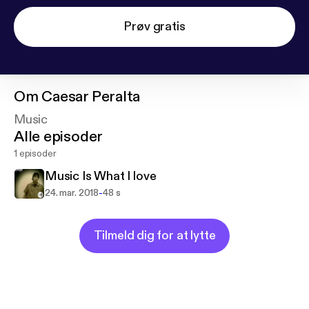
Prøv gratis
Om
Caesar Peralta
Music
Alle episoder
1 episoder
Music Is What I love
-
24. mar. 2018
48 s
Tilmeld dig for at lytte