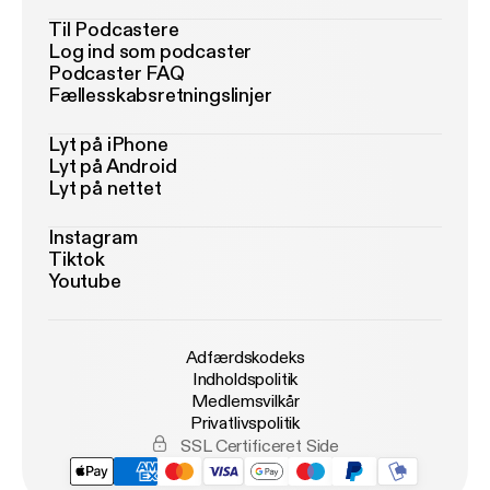
Til Podcastere
Log ind som podcaster
Podcaster FAQ
Fællesskabsretningslinjer
Lyt på iPhone
Lyt på Android
Lyt på nettet
Instagram
Tiktok
Youtube
Adfærdskodeks
Indholdspolitik
Medlemsvilkår
Privatlivspolitik
SSL Certificeret Side