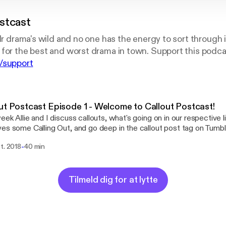
stcast
lr drama's wild and no one has the energy to sort through it
for the best and worst drama in town. Support this podca
/support
ut Postcast Episode 1 - Welcome to Callout Postcast!
eek Allie and I discuss callouts, what's going on in our respective 
es some Calling Out, and go deep in the callout post tag on Tumblr.
ter here: https://twitter.com/calloutpostcast Tumblr
-
t. 2018
40 min
https://calloutpostcast.tumblr.com/ And Youtube here:
://www.youtube.com/channel/UCGaIeFJcc1jhRFPGog8BBnA And 
and we love you! --- Support this podcast:
//anchor.fm/calloutpostcast/support [https://anchor.fm/calloutpos
Tilmeld dig for at lytte