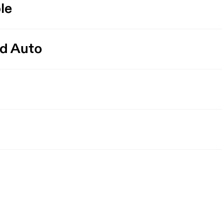
le
id Auto