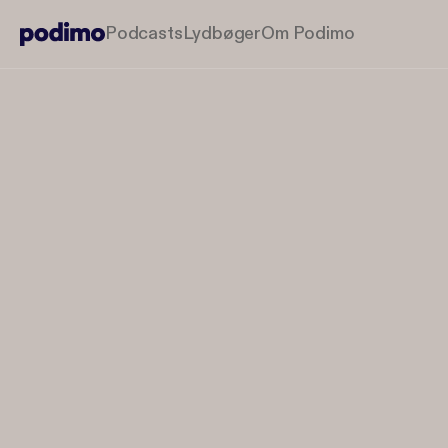
Podcasts
Lydbøger
Om Podimo