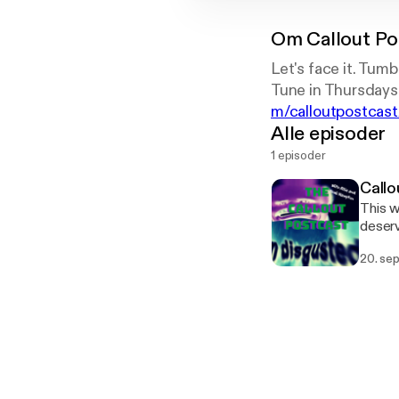
Om
Callout Po
Let's face it. Tumb
Tune in Thursdays 
m/calloutpostcast
Alle episoder
1 episoder
Callo
This w
deserv
enough times? You can find us on Twit
20. sep
here: 
https
your moms, 
https: