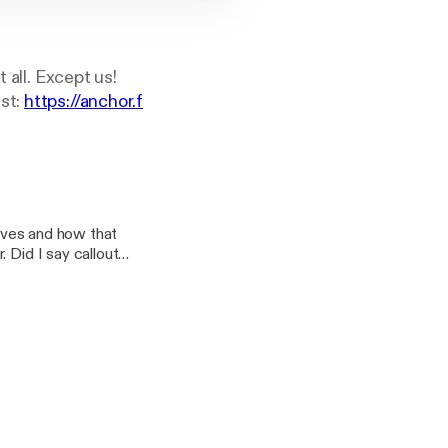
 all. Except us!
st:
https://anchor.f
lives and how that
 Did I say callout
remember: We're
tcast/support]