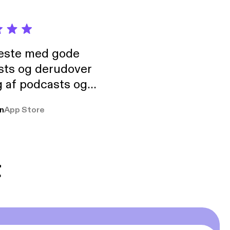
neste med gode
sts og derudover
 af podcasts og
rmt anbefales, om
n
App Store
udelukkende pga
 Klovn podcast,
g Han duo 😁 👍
t