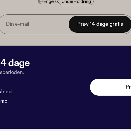
Engelsk
Under​holdning
Prøv 14 dage gratis
 14 dage
veperioden.
Pr
måned
imo