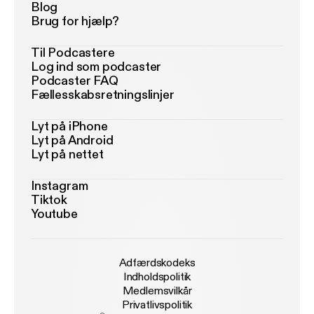
Blog
Brug for hjælp?
Til Podcastere
Log ind som podcaster
Podcaster FAQ
Fællesskabsretningslinjer
Lyt på iPhone
Lyt på Android
Lyt på nettet
Instagram
Tiktok
Youtube
Adfærdskodeks
Indholdspolitik
Medlemsvilkår
Privatlivspolitik