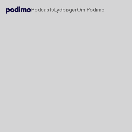
Podcasts
Lydbøger
Om Podimo