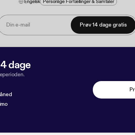
Engelsk
Personlige Fortællinger & Samtaler
Prøv 14 dage gratis
 14 dage
veperioden.
Pr
måned
imo