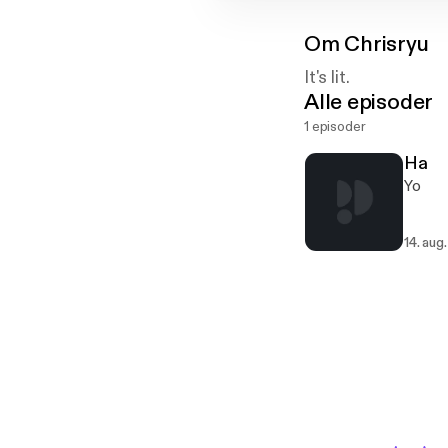
Om
Chrisryu
It's lit.
Alle episoder
1 episoder
Ha
Yo
14. aug