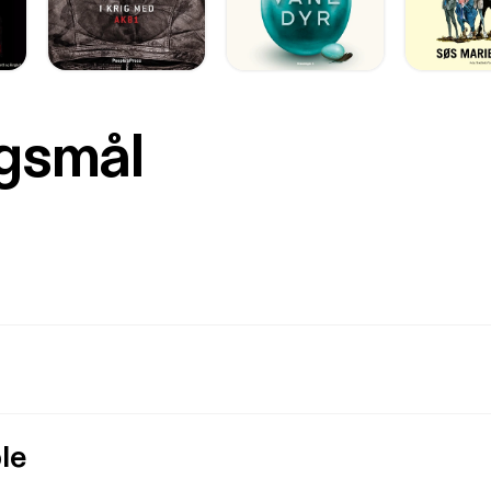
rgsmål
le