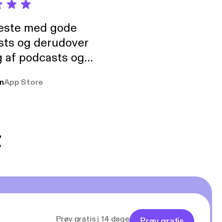
neste med gode
sts og derudover
 af podcasts og
rmt anbefales, om
n
App Store
udelukkende pga
 Klovn podcast,
g Han duo 😁 👍
t
Prøv gratis i 14 dage
Prøv gratis