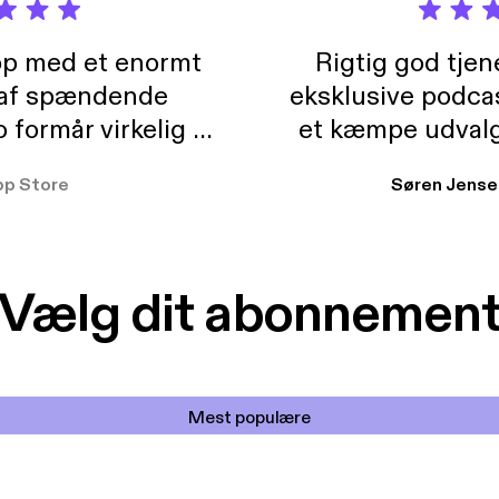
pp med et enormt
Rigtig god tje
 af spændende
eksklusive podca
formår virkelig at
et kæmpe udvalg
 der takler de lidt
lydbøger. Kan va
pp Store
Søren Jense
r. At der så også
ikke andet så 
 til en billig pris,
Dårligdommerne,
et min favorit app.
Hakkedrengene o
Vælg dit abonnemen
Mest populære