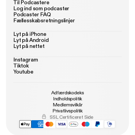
Til Podcastere
Log ind som podcaster
Podcaster FAQ
Fællesskabsretningslinjer
Lyt på iPhone
Lyt på Android
Lyt på nettet
Instagram
Tiktok
Youtube
Adfærdskodeks
Indholdspolitik
Medlemsvilkår
Privatlivspolitik
SSL Certificeret Side