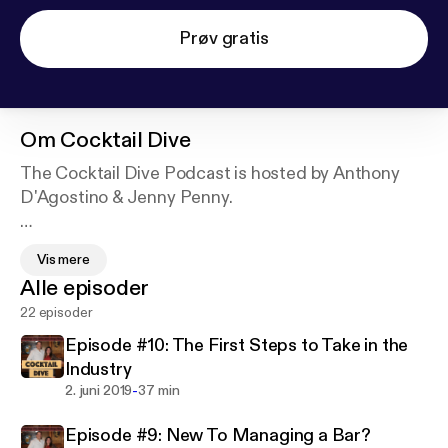
Prøv gratis
Om
Cocktail Dive
The Cocktail Dive Podcast is hosted by Anthony
D'Agostino & Jenny Penny.
Anthony owns and operates two of NJ's premier
Vis mere
Cocktail Dive Bars, The Boiler Room & The Pour
Alle episoder
House in West Orange.
22 episoder
Jenny Penny is one of his bartenders and assists in
Episode #10: The First Steps to Take in the
the operations of the bar.
Industry
-
2. juni 2019
37 min
The show dives into topics like bartending, opening
Episode #9: New To Managing a Bar?
and operating your own bar or restaurant, and the