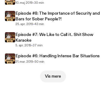
Inside Hospitality management style that is the
-
10. maj 2019
30 min
core of their businesses.
Episode #8: The Importance of Security and
Bars for Sober People?!
-
25. apr. 2019
43 min
Episode #7: We Like to Call it.. Shit Show
Karaoke
-
5. apr. 2019
37 min
Episode #6: Handling Intense Bar Situations
-
21. mar. 2019
50 min
Vis mere