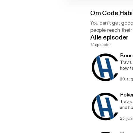
Om
Code Habi
You can't get good
people reach their
Alle episoder
17 episoder
Bount
Travis
how te
20. aug
Poker
Travis
and ho
25. jun