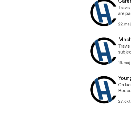
Caree
Travis
are pa
coined
22. maj
They a
Machi
Travis
subjec
16. maj
Young
On luc
Reece 
Island
27. okt