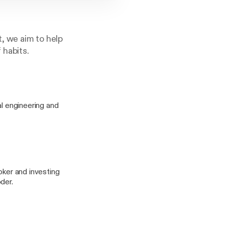
t, we aim to help
 habits.
al engineering and
oker and investing
der.