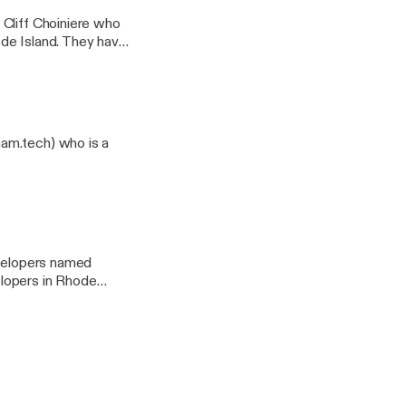
 Cliff Choiniere who
de Island. They have
nce, Rhode Island.
d up.
am.tech) who is a
evelopers named
lopers in Rhode