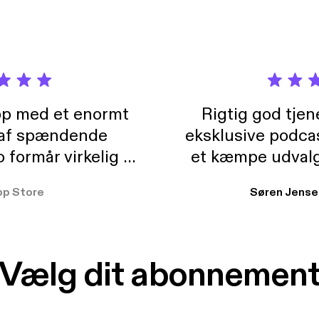
pp med et enormt
Rigtig god tje
 af spændende
eksklusive podca
formår virkelig at
et kæmpe udvalg
 der takler de lidt
lydbøger. Kan va
pp Store
Søren Jense
r. At der så også
ikke andet så 
 til en billig pris,
Dårligdommerne,
et min favorit app.
Hakkedrengene o
Vælg dit abonnemen