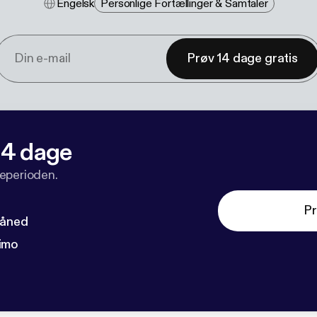
Engelsk
Personlige Fortællinger & Samtaler
Prøv 14 dage gratis
 14 dage
veperioden.
Pr
måned
imo