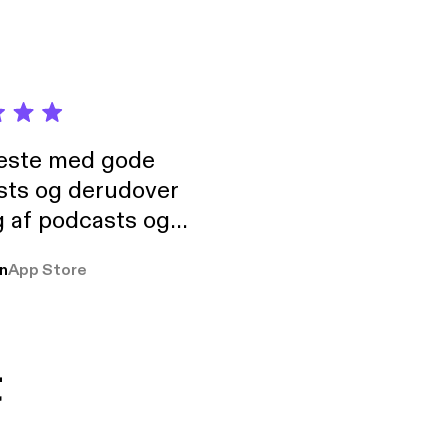
neste med gode
sts og derudover
 af podcasts og
rmt anbefales, om
n
App Store
udelukkende pga
 Klovn podcast,
g Han duo 😁 👍
t