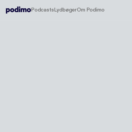
Podcasts
Lydbøger
Om Podimo