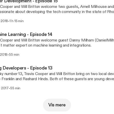
r Development - Episode 15
 Cooper and Will Britton welcome two guests, Arnell Milhouse and
ssionate about developing the tech community in the state of Rho
 the term #SilconRhode, and run Career Devs Academy in Provide
-
 2018
1 h 15 min
re passionate about fully educating their students from the groun
ne Learning - Episode 14
 Cooper and Will Britton welcome guest Danny Milham (DanielMilh
t matter expert on machine learning and integrations.
-
 2018
55 min
 Developers - Episode 13
ky number 13, Travis Cooper and Will Britton bring on two local d
Franklin and Rashard Hinds. Both of these guests are young deve
 who are already successful and have big plans for the future.
-
. 2017
55 min
Vis mere