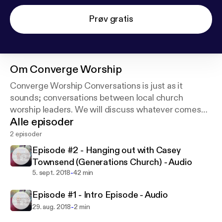
Prøv gratis
Om
Converge Worship
Converge Worship Conversations is just as it
sounds; conversations between local church
worship leaders. We will discuss whatever comes
Alle episoder
up as we grab coffee, breakfast, or lunches
together.
2 episoder
Episode #2 - Hanging out with Casey
Enjoy
Townsend (Generations Church) - Audio
-
5. sept. 2018
42 min
Episode #1 - Intro Episode - Audio
-
29. aug. 2018
2 min