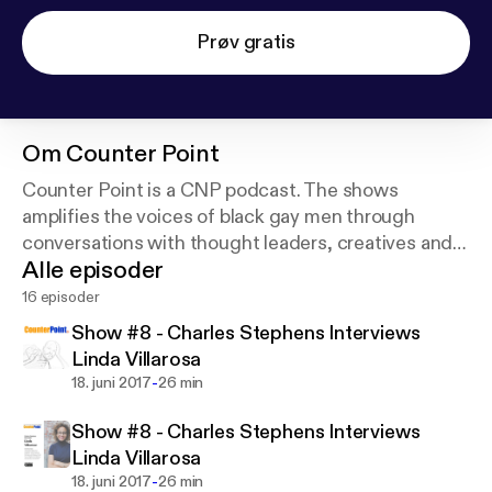
Prøv gratis
Om
Counter Point
Counter Point is a CNP podcast. The shows
amplifies the voices of black gay men through
conversations with thought leaders, creatives and
Alle episoder
activists. Follow us on Social Media @cnptribe
16 episoder
Show #8 - Charles Stephens Interviews
Linda Villarosa
-
18. juni 2017
26 min
Show #8 - Charles Stephens Interviews
Linda Villarosa
-
18. juni 2017
26 min