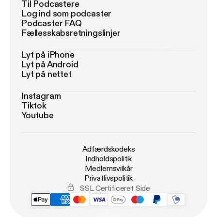
Til Podcastere
Log ind som podcaster
Podcaster FAQ
Fællesskabsretningslinjer
Lyt på iPhone
Lyt på Android
Lyt på nettet
Instagram
Tiktok
Youtube
Adfærdskodeks
Indholdspolitik
Medlemsvilkår
Privatlivspolitik
SSL Certificeret Side