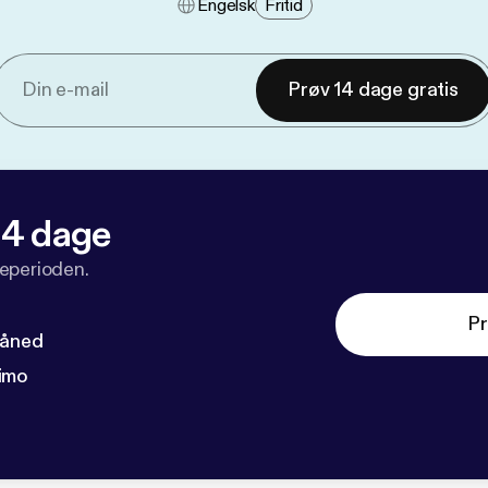
Engelsk
Fritid
Prøv 14 dage gratis
 14 dage
veperioden.
Pr
måned
imo