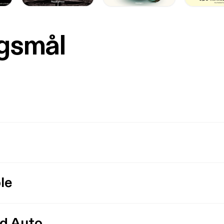
rgsmål
le
id Auto