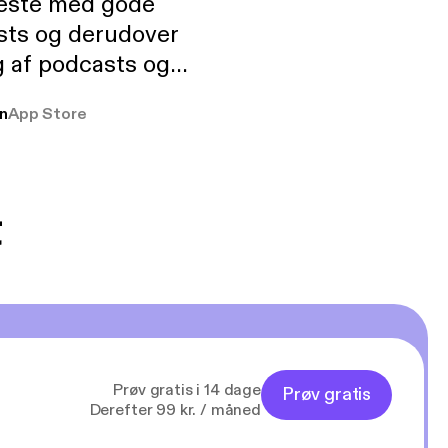
neste med gode
sts og derudover
 af podcasts og
rmt anbefales, om
n
App Store
udelukkende pga
 Klovn podcast,
g Han duo 😁 👍
t
Prøv gratis i 14 dage
Prøv gratis
Derefter 99 kr. / måned