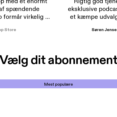
pp med et enormt
Rigtig god tje
 af spændende
eksklusive podca
formår virkelig at
et kæmpe udvalg
 der takler de lidt
lydbøger. Kan va
pp Store
Søren Jense
r. At der så også
ikke andet så 
 til en billig pris,
Dårligdommerne,
et min favorit app.
Hakkedrengene o
Vælg dit abonnemen
Mest populære