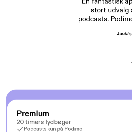
En fantastisk a
stort udvalg
podcasts. Podimo 
lave godt indhold,
Jack
A
mere svære emne
er lydbøger oveni
gør at det er blev
Premium
20 timers lydbøger
Podcasts kun på Podimo