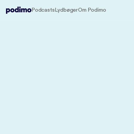
Podcasts
Lydbøger
Om Podimo