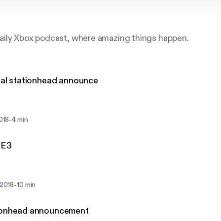
ily Xbox podcast, where amazing things happen.
ial stationhead announce
-
2018
4 min
 E3
-
i 2018
10 min
ionhead announcement