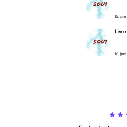
15. jun
Live 
10. jun